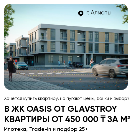
г. Алматы
Хочется купить квартиру, но пугают цены, банки и выбор?
В ЖК OASIS ОТ GLAVSTROY
КВАРТИРЫ ОТ 450 000 ₸ ЗА М²
Ипотека, Trade-in и подбор 25+
планировок — всё под ключ за 1 день
Рассрочка от надёжного застройщика до 24 месяцев
Потолки 3 метра, закрытая территория
Личная терраса, панорамные окна
ОСТАВИТЬ ЗАЯВКУ
ОСТАВИТЬ ЗАЯВКУ