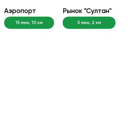
Условия, которые
выгодны вам:
Рассрочка до 24 месяцев
Доступна ипотека
Скидка при 100% оплате
Возможность подбора квартиры под
ваш бюджет
Заполните форму — мы свяжемся
и подберём удобный вариант
+7
ОСТАВИТЬ ЗАЯВКУ