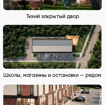
Magnum
Аптеки
4 мин, 1 км
3 мин, 800 м
Школы
Mall Aport
2 мин, 500 м
10 мин, 6 км
Аэропорт
Рынок "Султан"
15 мин, 10 км
5 мин, 2 км